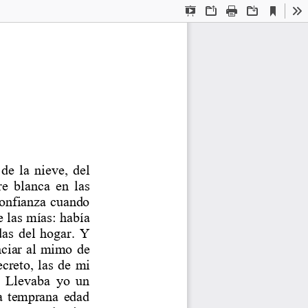
Current
Presentation
Open
Print
Download
To
View
Mode
de la nieve, del 
e blanca en las 
confianza cuando 
 las mías: había 
as del hogar. Y 
nciar al mimo de 
ecreto, las de mi 
. Llevaba yo un 
a temprana edad 