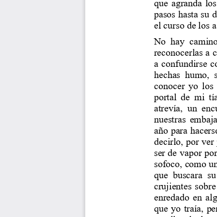
que agranda los
pasos hasta su d
el curso de los 
No  hay  camino,
reconocerlas a 
a confundirse c
hechas  humo,  s
conocer yo los
portal de mi tí
atrevía,  un  enc
nuestras embaja
año para hacers
decirlo, por ver
ser de vapor po
sofoco, como una
que  buscara  su 
crujientes sobre
enredado en alg
que yo traía, p