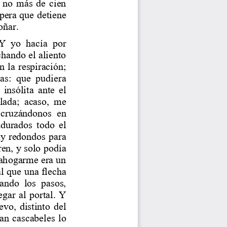
 no más de cien 
spera que detiene 
ñar.  
Y  yo  hacía  por 
chando el aliento 
n la respiración; 
as:  que  pudiera 
a insólita ante el 
lada; acaso, me 
o  cruzándonos  en 
durados todo el 
uy redondos para 
ren, y solo podía 
 ahogarme era un 
al que una flecha 
ando  los  pasos, 
egar al portal. Y 
evo, distinto del 
ran cascabeles lo 