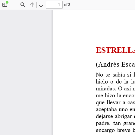
of 3
Toggle
Find
Previous
Next
Sidebar
ESTRELLA
(Andrés Esca
No se sabía si 
hielo o de la l
miradas. O así 
me hizo la enco
que llevar a ca
aceptaba uno en
dejarse abrigar 
padre, tan gra
encargo breve b