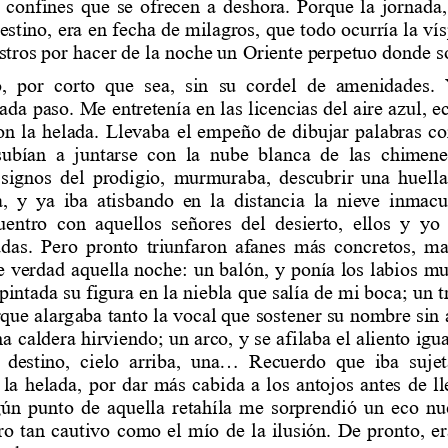
 confines que se ofrecen a deshora. Porque la jo
rnada,
estino, era en fecha de milagros, que todo ocur
ría la ví
astros por hacer de la noche un Oriente perpetuo donde so
  por  corto  que  sea,  sin  su  cordel  de  amenidades. 
cada paso. Me entre
tenía en las licencias del ai
re azul, e
on la helada. Llevaba el empeño de dibujar palab
ras co
ubían  a  juntarse  con  la  nube  blanca  de  las  chimen
e
 signos del prodigio, murmuraba, descubrir una hu
ell
a, y ya iba atisbando en la distancia la nieve i
nmacu
uentro  con  aquellos  señores  del  desierto,  ellos  y  y
das. Pero pronto 
triunfaron afanes más concretos, ma
e verdad aquella noche: un balón, y ponía los labios m
 pintada su figura en la niebla que salía de mi
 boca; un t
rque alargaba tanto la vocal que sostener su nom
bre sin
 caldera hirviendo; un arco, y se afilaba el aliento igu
 destino,  cielo  arr
iba,  una...  Recuerdo  que  iba  suj
et
 la helada, por dar más cabida a los antojos an
tes de ll
ún punto de aquella retahíla me sorprendió un ec
o nu
ero tan cautivo como el mío de la ilusión. De pr
onto, e