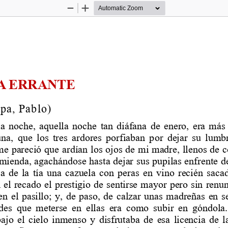
Zoom
Zoom
Out
In
 ERRANTE  
pa, Pablo)   
la noche, aquella noche tan diáfana de enero, er
a más 
una, que los tres ardores porfiaban por dejar su
 lumbr
me pareció que ardían los ojos de mi madre, llen
os de 
mienda, agachándose hasta dejar sus pupilas enfrente de
sa de la tía una cazuela con peras en vino recié
n sacad
 el recado el prestigio de sentirse mayor pero s
in renu
en el pasillo; y, de paso, de calzar unas madre
ñas en s
ndes que meterse en ellas era como subir en góndo
la
ajo el cielo inmenso y disfrutaba de esa licenci
a de l