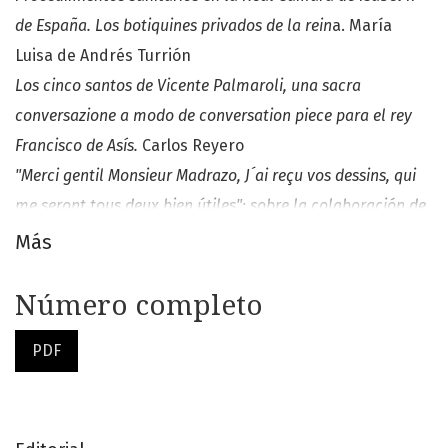
de España. Los botiquines privados de la rein
a. María
Luisa de Andrés Turrión
Los cinco santos de Vicente Palmaroli, una sacra
conversazione a modo de conversation piece para el rey
Francisco de Asís.
Carlos Reyero
"Merci gentil Monsieur Madrazo, J´ai reçu vos dessins, qui
me seront tous deux bien útiles": sobre la colaboración de
Federico de Madrazo y Louis-Charles Bouvet en encargos
Más
de medallas para la corte de Isabel II de España.
Juan
Ramón Sánchez del Peral y López
Número completo
Memoria y legado de una reina exiliada: muerte, exequias,
PDF
testamento, inventario y liquidación de bienes de Isabel II
en París.
Amaya Alzaga
Resúmenes y autores de los artículos